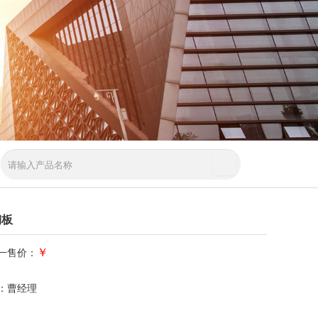
钢板
￥
一售价：
：曹经理